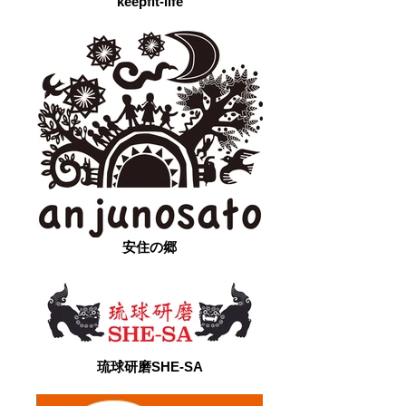
keepfit-life
安住の郷
琉球研磨SHE-SA