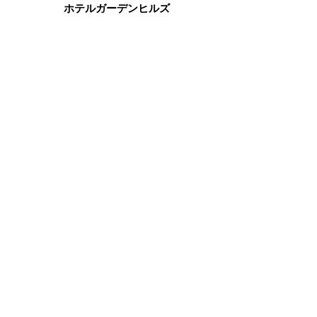
ホテルガーデンヒルズ
ジーンズ用和柄
football team