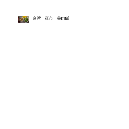
台湾 夜市 魯肉飯
久米島のホテルガーデンヒルズ
撮影の合間
Rremix