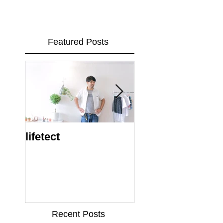
Featured Posts
lifetect
ビバ！！2014!!
Recent Posts