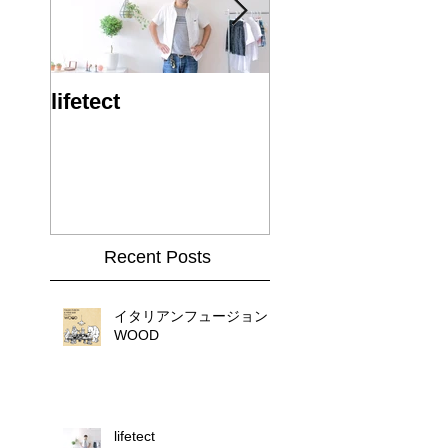
lifetect
ビバ！！2014!!
Recent Posts
イタリアンフュージョン
WOOD
lifetect