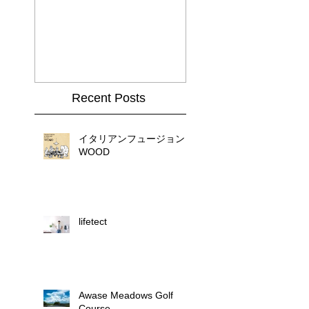
Recent Posts
イタリアンフュージョン
WOOD
lifetect
Awase Meadows Golf
Course